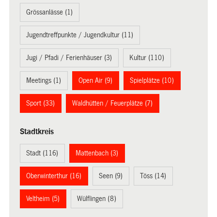
Grössanlässe (1)
Jugendtreffpunkte / Jugendkultur (11)
Jugi / Pfadi / Ferienhäuser (3)
Kultur (110)
Meetings (1)
Open Air (9)
Spielplätze (10)
Sport (33)
Waldhütten / Feuerplätze (7)
Stadtkreis
Stadt (116)
Mattenbach (3)
Oberwinterthur (16)
Seen (9)
Töss (14)
Veltheim (5)
Wülflingen (8)