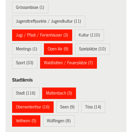
Grössanlässe (1)
Jugendtreffpunkte / Jugendkultur (11)
Jugi / Pfadi / Ferienhäuser (3)
Kultur (110)
Meetings (1)
Open Air (9)
Spielplätze (10)
Sport (33)
Waldhütten / Feuerplätze (7)
Stadtkreis
Stadt (116)
Mattenbach (3)
Oberwinterthur (16)
Seen (9)
Töss (14)
Veltheim (5)
Wülflingen (8)