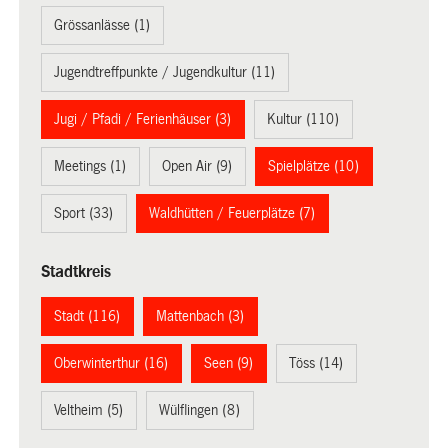
Grössanlässe (1)
Jugendtreffpunkte / Jugendkultur (11)
Jugi / Pfadi / Ferienhäuser (3)
Kultur (110)
Meetings (1)
Open Air (9)
Spielplätze (10)
Sport (33)
Waldhütten / Feuerplätze (7)
Stadtkreis
Stadt (116)
Mattenbach (3)
Oberwinterthur (16)
Seen (9)
Töss (14)
Veltheim (5)
Wülflingen (8)