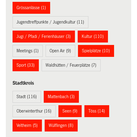
Grössanlässe (1)
Jugendtreffpunkte / Jugendkultur (11)
Jugi / Pfadi / Ferienhäuser (3)
Kultur (110)
Meetings (1)
Open Air (9)
Spielplätze (10)
Sport (33)
Waldhütten / Feuerplätze (7)
Stadtkreis
Stadt (116)
Mattenbach (3)
Oberwinterthur (16)
Seen (9)
Töss (14)
Veltheim (5)
Wülflingen (8)