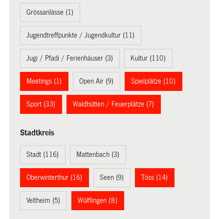
Grössanlässe (1)
Jugendtreffpunkte / Jugendkultur (11)
Jugi / Pfadi / Ferienhäuser (3)
Kultur (110)
Meetings (1)
Open Air (9)
Spielplätze (10)
Sport (33)
Waldhütten / Feuerplätze (7)
Stadtkreis
Stadt (116)
Mattenbach (3)
Oberwinterthur (16)
Seen (9)
Töss (14)
Veltheim (5)
Wülflingen (8)