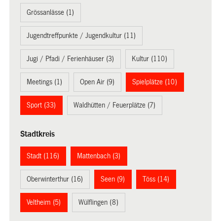
Grössanlässe (1)
Jugendtreffpunkte / Jugendkultur (11)
Jugi / Pfadi / Ferienhäuser (3)
Kultur (110)
Meetings (1)
Open Air (9)
Spielplätze (10)
Sport (33)
Waldhütten / Feuerplätze (7)
Stadtkreis
Stadt (116)
Mattenbach (3)
Oberwinterthur (16)
Seen (9)
Töss (14)
Veltheim (5)
Wülflingen (8)