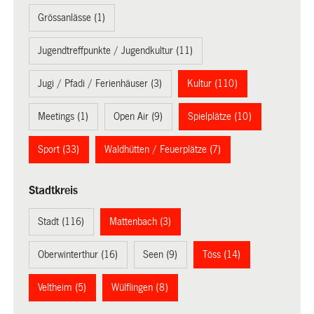
Grössanlässe (1)
Jugendtreffpunkte / Jugendkultur (11)
Jugi / Pfadi / Ferienhäuser (3)
Kultur (110)
Meetings (1)
Open Air (9)
Spielplätze (10)
Sport (33)
Waldhütten / Feuerplätze (7)
Stadtkreis
Stadt (116)
Mattenbach (3)
Oberwinterthur (16)
Seen (9)
Töss (14)
Veltheim (5)
Wülflingen (8)