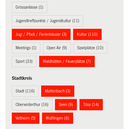
Grössanlässe (1)
Jugendtreffpunkte / Jugendkultur (11)
Jugi / Pfadi / Ferienhäuser (3)
Kultur (110)
Meetings (1)
Open Air (9)
Spielplätze (10)
Sport (33)
Waldhütten / Feuerplätze (7)
Stadtkreis
Stadt (116)
Mattenbach (3)
Oberwinterthur (16)
Seen (9)
Töss (14)
Veltheim (5)
Wülflingen (8)