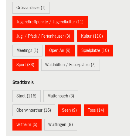
Grössanlässe (1)
Jugendtreffpunkte / Jugendkultur (11)
Jugi / Pfadi / Ferienhäuser (3)
Kultur (110)
Meetings (1)
Open Air (9)
Spielplätze (10)
Sport (33)
Waldhütten / Feuerplätze (7)
Stadtkreis
Stadt (116)
Mattenbach (3)
Oberwinterthur (16)
Seen (9)
Töss (14)
Veltheim (5)
Wülflingen (8)