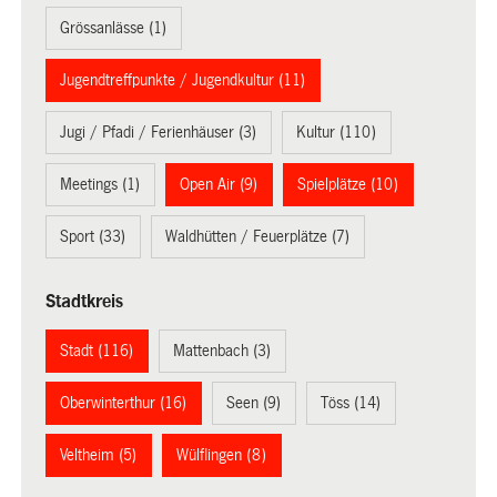
Grössanlässe (1)
Jugendtreffpunkte / Jugendkultur (11)
Jugi / Pfadi / Ferienhäuser (3)
Kultur (110)
Meetings (1)
Open Air (9)
Spielplätze (10)
Sport (33)
Waldhütten / Feuerplätze (7)
Stadtkreis
Stadt (116)
Mattenbach (3)
Oberwinterthur (16)
Seen (9)
Töss (14)
Veltheim (5)
Wülflingen (8)