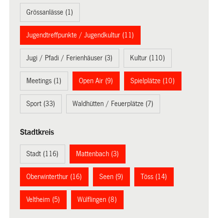
Grössanlässe (1)
Jugendtreffpunkte / Jugendkultur (11)
Jugi / Pfadi / Ferienhäuser (3)
Kultur (110)
Meetings (1)
Open Air (9)
Spielplätze (10)
Sport (33)
Waldhütten / Feuerplätze (7)
Stadtkreis
Stadt (116)
Mattenbach (3)
Oberwinterthur (16)
Seen (9)
Töss (14)
Veltheim (5)
Wülflingen (8)