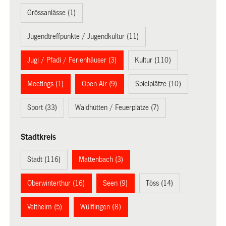
Grössanlässe (1)
Jugendtreffpunkte / Jugendkultur (11)
Jugi / Pfadi / Ferienhäuser (3)
Kultur (110)
Meetings (1)
Open Air (9)
Spielplätze (10)
Sport (33)
Waldhütten / Feuerplätze (7)
Stadtkreis
Stadt (116)
Mattenbach (3)
Oberwinterthur (16)
Seen (9)
Töss (14)
Veltheim (5)
Wülflingen (8)