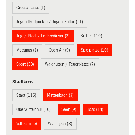
Grössanlässe (1)
Jugendtreffpunkte / Jugendkultur (11)
Jugi / Pfadi / Ferienhäuser (3)
Kultur (110)
Meetings (1)
Open Air (9)
Spielplätze (10)
Sport (33)
Waldhütten / Feuerplätze (7)
Stadtkreis
Stadt (116)
Mattenbach (3)
Oberwinterthur (16)
Seen (9)
Töss (14)
Veltheim (5)
Wülflingen (8)