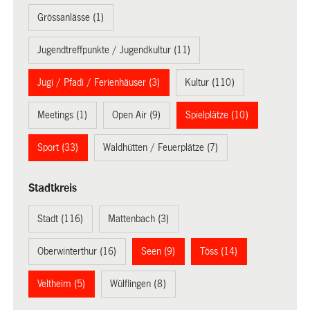
Grössanlässe (1)
Jugendtreffpunkte / Jugendkultur (11)
Jugi / Pfadi / Ferienhäuser (3)
Kultur (110)
Meetings (1)
Open Air (9)
Spielplätze (10)
Sport (33)
Waldhütten / Feuerplätze (7)
Stadtkreis
Stadt (116)
Mattenbach (3)
Oberwinterthur (16)
Seen (9)
Töss (14)
Veltheim (5)
Wülflingen (8)