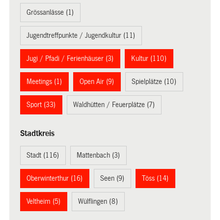
Grössanlässe (1)
Jugendtreffpunkte / Jugendkultur (11)
Jugi / Pfadi / Ferienhäuser (3)
Kultur (110)
Meetings (1)
Open Air (9)
Spielplätze (10)
Sport (33)
Waldhütten / Feuerplätze (7)
Stadtkreis
Stadt (116)
Mattenbach (3)
Oberwinterthur (16)
Seen (9)
Töss (14)
Veltheim (5)
Wülflingen (8)