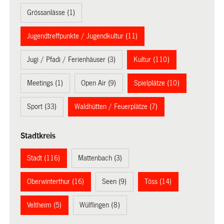
Grössanlässe (1)
Jugendtreffpunkte / Jugendkultur (11)
Jugi / Pfadi / Ferienhäuser (3)
Kultur (110)
Meetings (1)
Open Air (9)
Spielplätze (10)
Sport (33)
Waldhütten / Feuerplätze (7)
Stadtkreis
Stadt (116)
Mattenbach (3)
Oberwinterthur (16)
Seen (9)
Töss (14)
Veltheim (5)
Wülflingen (8)