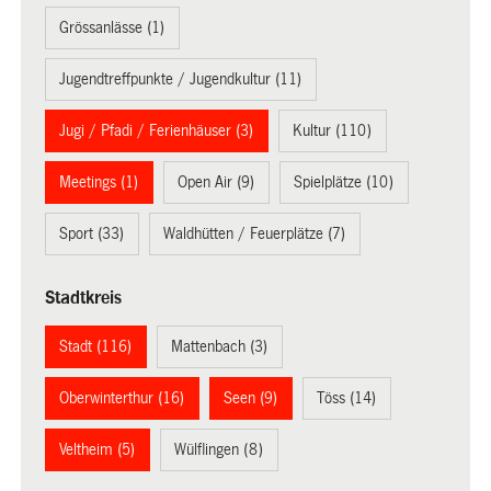
Grössanlässe (1)
Jugendtreffpunkte / Jugendkultur (11)
Jugi / Pfadi / Ferienhäuser (3)
Kultur (110)
Meetings (1)
Open Air (9)
Spielplätze (10)
Sport (33)
Waldhütten / Feuerplätze (7)
Stadtkreis
Stadt (116)
Mattenbach (3)
Oberwinterthur (16)
Seen (9)
Töss (14)
Veltheim (5)
Wülflingen (8)