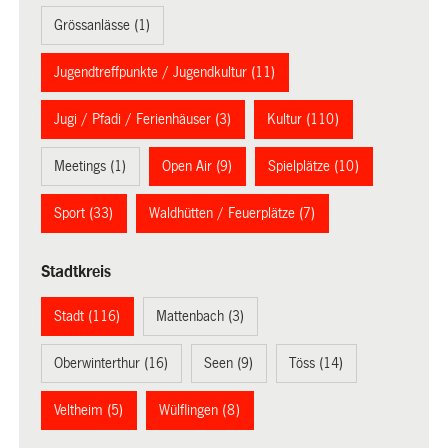
Grössanlässe (1)
Jugendtreffpunkte / Jugendkultur (11)
Jugi / Pfadi / Ferienhäuser (3)
Kultur (110)
Meetings (1)
Open Air (9)
Spielplätze (10)
Sport (33)
Waldhütten / Feuerplätze (7)
Stadtkreis
Stadt (116)
Mattenbach (3)
Oberwinterthur (16)
Seen (9)
Töss (14)
Veltheim (5)
Wülflingen (8)