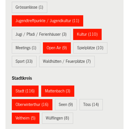
Grössanlässe (1)
Jugendtreffpunkte / Jugendkultur (11)
Jugi / Pfadi / Ferienhäuser (3)
Kultur (110)
Meetings (1)
Open Air (9)
Spielplätze (10)
Sport (33)
Waldhütten / Feuerplätze (7)
Stadtkreis
Stadt (116)
Mattenbach (3)
Oberwinterthur (16)
Seen (9)
Töss (14)
Veltheim (5)
Wülflingen (8)