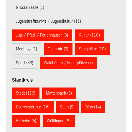
Grössanlässe (1)
Jugendtreffpunkte / Jugendkultur (11)
Jugi / Pfadi / Ferienhäuser (3)
Kultur (110)
Meetings (1)
Open Air (9)
Spielplätze (10)
Sport (33)
Waldhütten / Feuerplätze (7)
Stadtkreis
Stadt (116)
Mattenbach (3)
Oberwinterthur (16)
Seen (9)
Töss (14)
Veltheim (5)
Wülflingen (8)