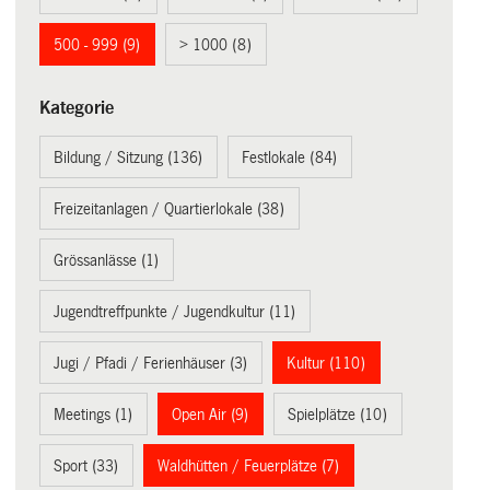
500 - 999 (9)
> 1000 (8)
Kategorie
Bildung / Sitzung (136)
Festlokale (84)
Freizeitanlagen / Quartierlokale (38)
Grössanlässe (1)
Jugendtreffpunkte / Jugendkultur (11)
Jugi / Pfadi / Ferienhäuser (3)
Kultur (110)
Meetings (1)
Open Air (9)
Spielplätze (10)
Sport (33)
Waldhütten / Feuerplätze (7)