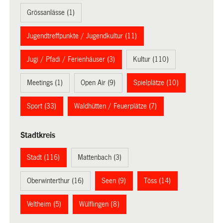
Grössanlässe (1)
Jugendtreffpunkte / Jugendkultur (11)
Jugi / Pfadi / Ferienhäuser (3)
Kultur (110)
Meetings (1)
Open Air (9)
Spielplätze (10)
Sport (33)
Waldhütten / Feuerplätze (7)
Stadtkreis
Stadt (116)
Mattenbach (3)
Oberwinterthur (16)
Seen (9)
Töss (14)
Veltheim (5)
Wülflingen (8)