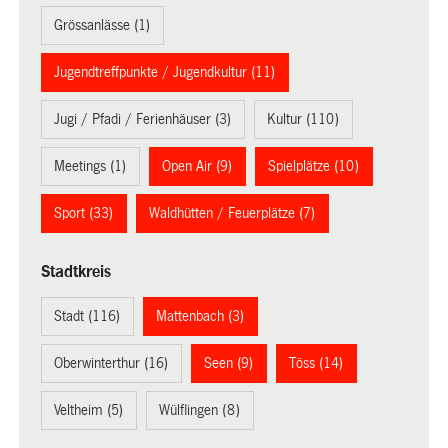
Grössanlässe (1)
Jugendtreffpunkte / Jugendkultur (11)
Jugi / Pfadi / Ferienhäuser (3)
Kultur (110)
Meetings (1)
Open Air (9)
Spielplätze (10)
Sport (33)
Waldhütten / Feuerplätze (7)
Stadtkreis
Stadt (116)
Mattenbach (3)
Oberwinterthur (16)
Seen (9)
Töss (14)
Veltheim (5)
Wülflingen (8)