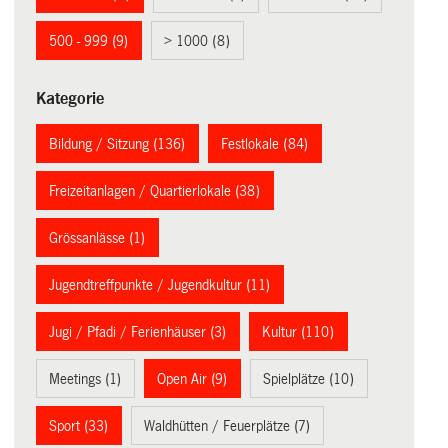
500 - 999 (9)
> 1000 (8)
Kategorie
Bildung / Sitzung (136)
Festlokale (84)
Freizeitanlagen / Quartierlokale (38)
Grössanlässe (1)
Jugendtreffpunkte / Jugendkultur (11)
Jugi / Pfadi / Ferienhäuser (3)
Kultur (110)
Meetings (1)
Open Air (9)
Spielplätze (10)
Sport (33)
Waldhütten / Feuerplätze (7)