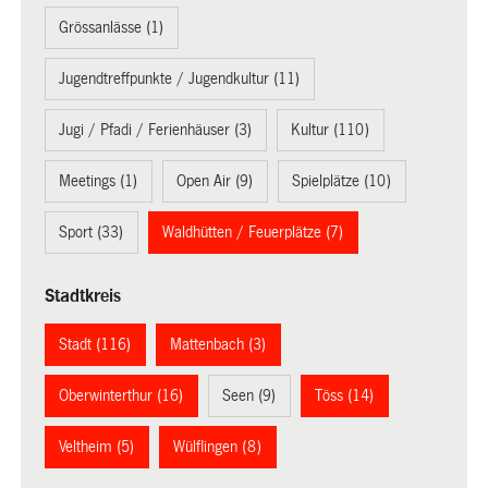
Grössanlässe (1)
Jugendtreffpunkte / Jugendkultur (11)
Jugi / Pfadi / Ferienhäuser (3)
Kultur (110)
Meetings (1)
Open Air (9)
Spielplätze (10)
Sport (33)
Waldhütten / Feuerplätze (7)
Stadtkreis
Stadt (116)
Mattenbach (3)
Oberwinterthur (16)
Seen (9)
Töss (14)
Veltheim (5)
Wülflingen (8)