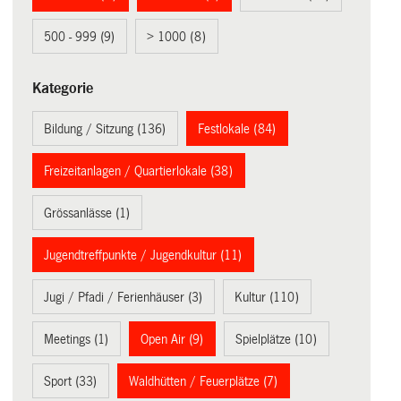
500 - 999 (9)
> 1000 (8)
Kategorie
Bildung / Sitzung (136)
Festlokale (84)
Freizeitanlagen / Quartierlokale (38)
Grössanlässe (1)
Jugendtreffpunkte / Jugendkultur (11)
Jugi / Pfadi / Ferienhäuser (3)
Kultur (110)
Meetings (1)
Open Air (9)
Spielplätze (10)
Sport (33)
Waldhütten / Feuerplätze (7)