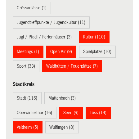
Grössanlässe (1)
Jugendtreffpunkte / Jugendkultur (11)
Jugi / Pfadi / Ferienhäuser (3)
Kultur (110)
Meetings (1)
Open Air (9)
Spielplätze (10)
Sport (33)
Waldhütten / Feuerplätze (7)
Stadtkreis
Stadt (116)
Mattenbach (3)
Oberwinterthur (16)
Seen (9)
Töss (14)
Veltheim (5)
Wülflingen (8)