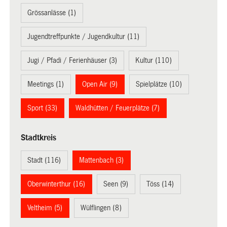
Grössanlässe (1)
Jugendtreffpunkte / Jugendkultur (11)
Jugi / Pfadi / Ferienhäuser (3)
Kultur (110)
Meetings (1)
Open Air (9)
Spielplätze (10)
Sport (33)
Waldhütten / Feuerplätze (7)
Stadtkreis
Stadt (116)
Mattenbach (3)
Oberwinterthur (16)
Seen (9)
Töss (14)
Veltheim (5)
Wülflingen (8)