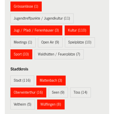
Grössanlässe (1)
Jugendtreffpunkte / Jugendkultur (11)
Jugi / Pfadi / Ferienhäuser (3)
Kultur (110)
Meetings (1)
Open Air (9)
Spielplätze (10)
Sport (33)
Waldhütten / Feuerplätze (7)
Stadtkreis
Stadt (116)
Mattenbach (3)
Oberwinterthur (16)
Seen (9)
Töss (14)
Veltheim (5)
Wülflingen (8)